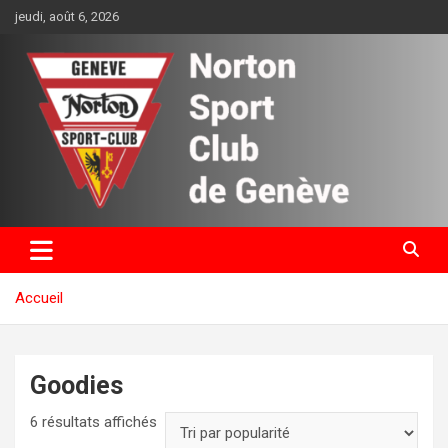
Aller
jeudi, août 6, 2026
au
contenu
Norton Sport Club de Genève
Accueil
Goodies
Trié
6 résultats affichés
par