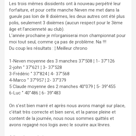
Les trois mêmes dissidents ont à nouveau perpétré leur
forfaiture, et pour cette manche Neven me met dans la
gueule pas loin de 8 dixièmes, les deux autres ont été plus
polis, seulement 3 dixièmes (aucun respect pour le 3ème
âge et l’ancienneté au club).
L’année prochaine je m’organiserai mon championnat pour
moi tout seul, comme ça pas de problème. Na !!!
Du coup les résultats : ¦ Meilleur chrono
1-Neven moyenne des 3 manches 37’’508 ¦ 1- 37’’126
2-john ‘’ 37’’621 ¦ 3- 37’’528
3-Frédéric ‘’ 37’’824 ¦ 4- 37’’568
4-Marco ‘’ 37’’957 ¦ 2- 37’’379
5 Claude moyenne des 2 manches 40’’079 ¦ 5- 39’’455
6-Luc ‘’ 40’’486 ¦ 6- 39’’483
On s’est bien marré et après nous avons mangé sur place,
c’était très correcte et bien servi, et la panse pleine et
content de la journée, nous nous sommes quittés et
avons regagné nos logis avec le sourire aux lèvres.