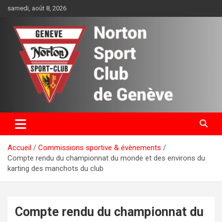
Aller
samedi, août 8, 2026
au
contenu
Norton Sport Club de Genève
Accueil
Commissions sportive & évènements
Compte rendu du championnat du monde et des environs du
karting des manchots du club
Compte rendu du championnat du