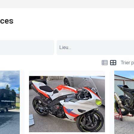
nces
Trier p