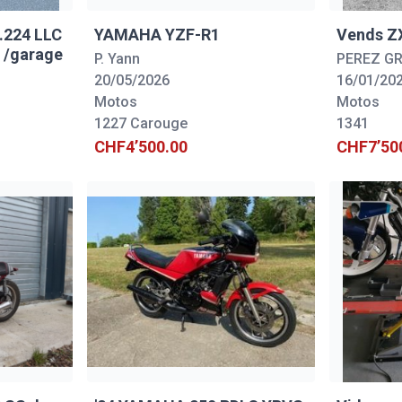
.224 LLC
YAMAHA YZF-R1
Vends Z
r /garage
P. Yann
PEREZ G
20/05/2026
16/01/20
Motos
Motos
1227 Carouge
1341
CHF4’500.00
CHF7’50