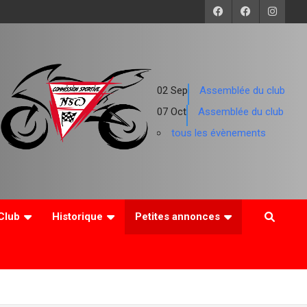
02
Sep
Assemblée du club
07
Oct
Assemblée du club
tous les évènements
Club
Historique
Petites annonces