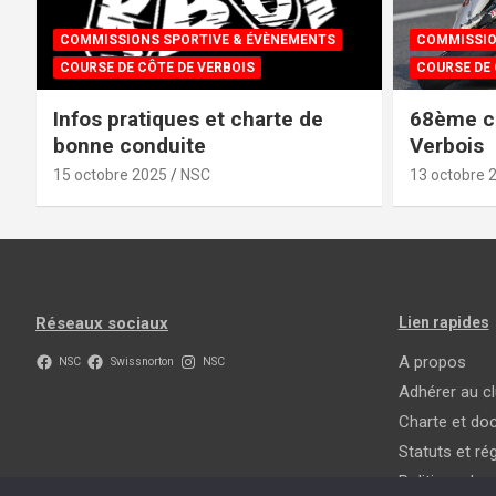
COMMISSIONS SPORTIVE & ÉVÈNEMENTS
COMMISSIO
COURSE DE CÔTE DE VERBOIS
COURSE DE 
Infos pratiques et charte de
68ème c
bonne conduite
Verbois
15 octobre 2025
NSC
13 octobre 
Réseaux sociaux
Lien rapides
A propos
NSC
Swissnorton
NSC
Adhérer au c
Charte et do
Statuts et r
Politique de c