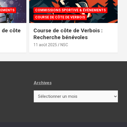
NEMENTS
COMMISSIONS SPORTIVE & ÉVÈNEMENTS
COURSE DE CÔTE DE VERBOIS
e de côte
Course de côte de Verbois :
Recherche bénévoles
8
11 août 2025
NSC
Archives
Archives