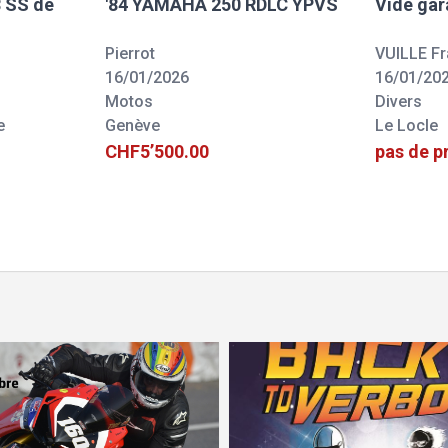
 SS de
'84 YAMAHA 250 RDLC YPVS
Vide ga
Pierrot
VUILLE Fr
16/01/2026
16/01/20
Motos
Divers
e
Genève
Le Locle
CHF5’500.00
pas de p