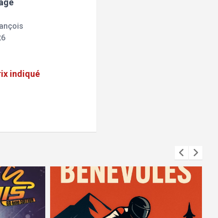
rage
ançois
26
rix indiqué