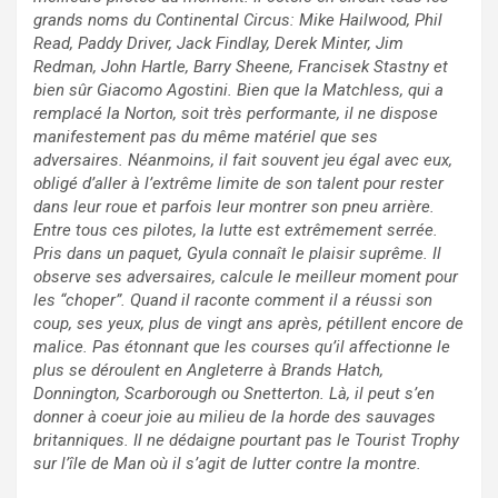
grands noms du Continental Circus: Mike Hailwood, Phil
Read, Paddy Driver, Jack Findlay, Derek Minter, Jim
Redman, John Hartle, Barry Sheene, Francisek Stastny et
bien sûr Giacomo Agostini. Bien que la Matchless, qui a
remplacé la Norton, soit très performante, il ne dispose
manifestement pas du même matériel que ses
adversaires. Néanmoins, il fait souvent jeu égal avec eux,
obligé d’aller à l’extrême limite de son talent pour rester
dans leur roue et parfois leur montrer son pneu arrière.
Entre tous ces pilotes, la lutte est extrêmement serrée.
Pris dans un paquet, Gyula connaît le plaisir suprême. Il
observe ses adversaires, calcule le meilleur moment pour
les “choper”. Quand il raconte comment il a réussi son
coup, ses yeux, plus de vingt ans après, pétillent encore de
malice. Pas étonnant que les courses qu’il affectionne le
plus se déroulent en Angleterre à Brands Hatch,
Donnington, Scarborough ou Snetterton. Là, il peut s’en
donner à coeur joie au milieu de la horde des sauvages
britanniques. Il ne dédaigne pourtant pas le Tourist Trophy
sur l’île de Man où il s’agit de lutter contre la montre.