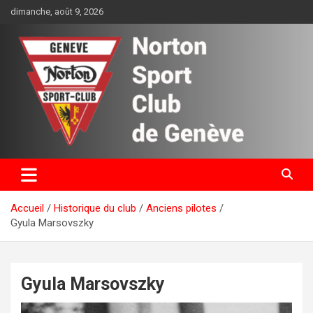
Aller
dimanche, août 9, 2026
au
contenu
Norton Sport Club de Genève
Accueil
Historique du club
Anciens pilotes
Gyula Marsovszky
Gyula Marsovszky