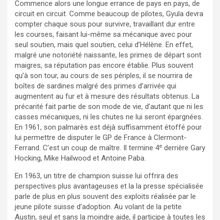
Commence alors une longue errance de pays en pays, de
circuit en circuit. Comme beaucoup de pilotes, Gyula devra
compter chaque sous pour survivre, travaillant dur entre
les courses, faisant lui-même sa mécanique avec pour
seul soutien, mais quel soutien, celui d’Hélène. En effet,
malgré une notoriété naissante, les primes de départ sont
maigres, sa réputation pas encore établie. Plus souvent
qu’à son tour, au cours de ses périples, il se nourrira de
boîtes de sardines malgré des primes d’arrivée qui
augmentent au fur et à mesure des résultats obtenus. La
précarité fait partie de son mode de vie, d’autant que ni les
casses mécaniques, ni les chutes ne lui seront épargnées.
En 1961, son palmarès est déjà suffisamment étoffé pour
lui permettre de disputer le GP de France à Clermont-
e
Ferrand. C’est un coup de maître. Il termine 4
derrière Gary
Hocking, Mike Hailwood et Antoine Paba.
En 1963, un titre de champion suisse lui offrira des
perspectives plus avantageuses et la la presse spécialisée
parle de plus en plus souvent des exploits réalisée par le
jeune pilote suisse d’adoption. Au volant de la petite
Austin, seul et sans la moindre aide, il participe à toutes les