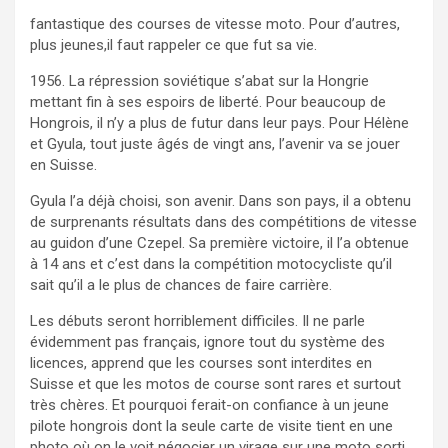
fantastique des courses de vitesse moto. Pour d’autres,
plus jeunes,il faut rappeler ce que fut sa vie.
1956. La répression soviétique s’abat sur la Hongrie
mettant fin à ses espoirs de liberté. Pour beaucoup de
Hongrois, il n’y a plus de futur dans leur pays. Pour Hélène
et Gyula, tout juste âgés de vingt ans, l’avenir va se jouer
en Suisse.
Gyula l’a déjà choisi, son avenir. Dans son pays, il a obtenu
de surprenants résultats dans des compétitions de vitesse
au guidon d’une Czepel. Sa première victoire, il l’a obtenue
à 14 ans et c’est dans la compétition motocycliste qu’il
sait qu’il a le plus de chances de faire carrière.
Les débuts seront horriblement difficiles. Il ne parle
évidemment pas français, ignore tout du système des
licences, apprend que les courses sont interdites en
Suisse et que les motos de course sont rares et surtout
très chères. Et pourquoi ferait-on confiance à un jeune
pilote hongrois dont la seule carte de visite tient en une
photo où on le voit négocier un virage sur une moto sorti