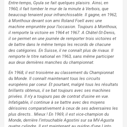
Entre-temps, Gyula se fait quelques plaisirs. Ainsi, en
1960, il fait tomber le mur de la minute à Verbois, que
beaucoup tenaient pour infranchissable. Il gagne, en 1962,
à Monthoux devant son ami Roland Foell avec une
machine empruntée pour l’occasion. Toujours à Monthoux,
il remporte la victoire en 1964 et 1967. A Châtel-St-Denis,
il se permet en une journée de remporter trois victoires et
de battre dans le même temps les records de chacune
des catégories. En Suisse, il ne connaît plus de rivaux. Il
remporte le titre national en 1963, sans même participer
aux deux dernières manches du championnat.
En 1968, il est troisième au classement du Championnat
du Monde. Il connaît maintenant tous les circuits
européens par coeur. Et pourtant, malgré tous les résultats
brillants obtenus, il se bat toujours avec ses machines
privées. Il n’y a toujours pas de contrat d’usine en vue.
Infatigable, il continue à se battre avec des moyens
dérisoires comparativement à ceux de ses adversaires les
plus directs.. Mieux ! En 1969, il est vice-champion du
Monde, derrière l’intouchable Agostini sur sa MV-Agusta
quatre cylindre. Il est maintenant au guidon d’une Linto,