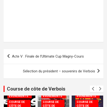
Navigation
Acte V : Finale de l’Ultimate Cup Magny-Cours
de
l’article
Sélection du président – souvenirs de Verbois
Course de côte de Verbois
COMMISSIONS
COMMISSIONS
COMMISSIONS
SPORTIVE &
SPORTIVE &
SPORTIVE &
ÉVÈNEMENTS
ÉVÈNEMENTS
ÉVÈNEMENTS
COURSE DE
COURSE DE
COURSE DE
CÔTE DE
CÔTE DE
CÔTE DE