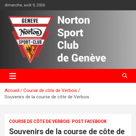
Aller
dimanche, août 9, 2026
au
contenu
Norton Sport Club de Genève
Accueil
Course de côte de Verbois
Souvenirs de la course de côte de Verbois
COURSE DE CÔTE DE VERBOIS
POST FACEBOOK
Souvenirs de la course de côte de