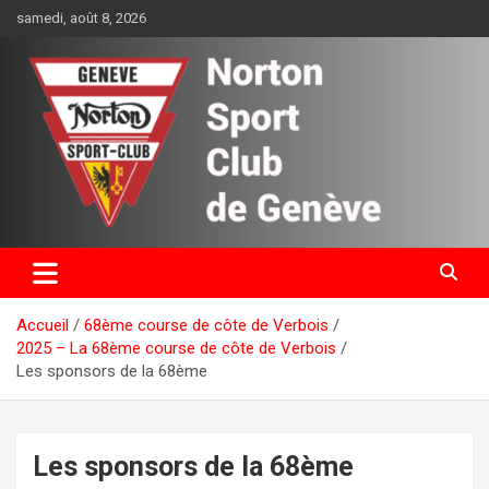
Aller
samedi, août 8, 2026
au
contenu
Norton Sport Club de Genève
Accueil
68ème course de côte de Verbois
2025 – La 68ème course de côte de Verbois
Les sponsors de la 68ème
Les sponsors de la 68ème