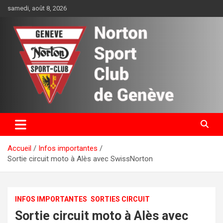
Aller
samedi, août 8, 2026
au
contenu
Norton Sport Club de Genève
Accueil
Infos importantes
Sortie circuit moto à Alès avec SwissNorton
INFOS IMPORTANTES
SORTIES CIRCUIT
Sortie circuit moto à Alès avec